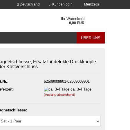
Deutschland
Kundenlogin
Merkzettel
Ihr Warenkorb
0,00 EUR
ÜBER UNS
agnetschliesse, Ersatz für defekte Druckknöpfe
der Klettverschluss
t.Nr.:
62509009901-62509009901
erstellen
eferzeit:
ca. 3-4 Tage
ort vergessen?
(Ausland abweichend)
gnetschliesse: