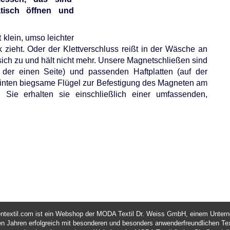
tisch öffnen und
 klein, umso leichter
zieht. Oder der Klettverschluss reißt in der Wäsche an
 sich zu und hält nicht mehr. Unsere Magnetschließen sind
 der einen Seite) und passenden Haftplatten (auf der
 hinten biegsame Flügel zur Befestigung des Magneten am
. Sie erhalten sie einschließlich einer umfassenden,
entextil.com ist ein Webshop der MODA Textil Dr. Weiss GmbH, einem Unter
len Jahren erfolgreich mit besonderen und besonders anwenderfreundlichen Text