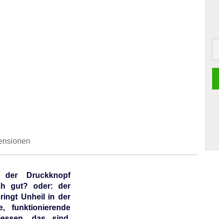
ensionen
 der Druckknopf
ch gut? oder: der
ringt Unheil in der
, funktionierende
iessen
, das sind