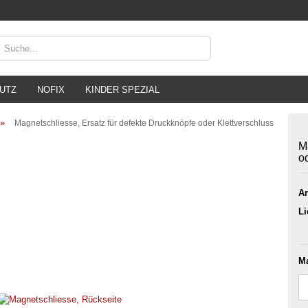
Lieferland
UTZ
NOFIX
KINDER SPEZIAL
»
Magnetschliesse, Ersatz für defekte Druckknöpfe oder Klettverschluss
M
o
Ar
Konto 
Li
Passw
Ma